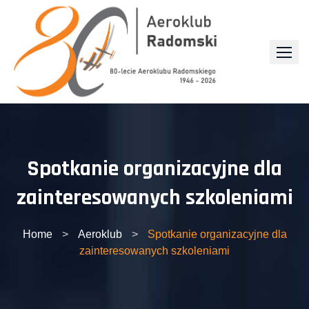
Skip
to
content
Spotkanie organizacyjne dla
zainteresowanych szkoleniami
Home
>
Aeroklub
>
Spotkanie organizacyjne dla
zainteresowanych szkoleniami